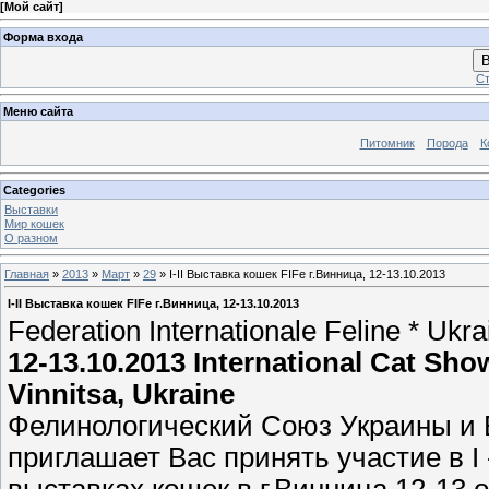
[
Мой сайт
]
Форма входа
В
Ст
Меню сайта
Питомник
Порода
К
Categories
Выставки
Мир кошек
О разном
Главная
»
2013
»
Март
»
29
» I-II Выставка кошек FIFe г.Винница, 12-13.10.2013
I-II Выставка кошек FIFe г.Винница, 12-13.10.2013
Federation Internationale Feline * Ukra
12-13.10.2013 International Cat Sho
Vinnitsa, Ukraine
Фелинологический Союз Украины и 
приглашает Вас принять участие в 