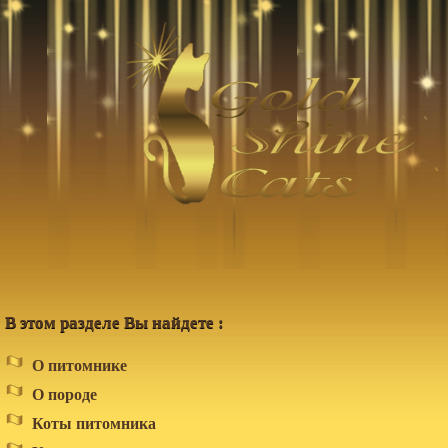
В этом разделе Вы найдете :
О питомнике
О породе
Коты питомника