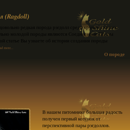
 (Ragdoll)
довольно редкая порода рэгдолл среди крупных кошек.
льно молодой породы являются Соединенные Штаты
ой статье Вы узнаете об истории создания породы
d more...
О породе
В нашем питомнике большая радость
получен первый котёнок от
перспективной пары рэгдоллов.