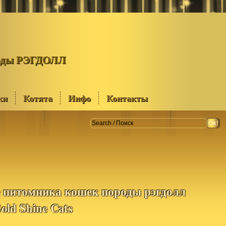
роды РЭГДОЛЛ
ки
Котята
Инфо
Контакты
е питомника кошек породы рэгдолл
ld Shine Cats