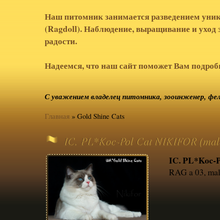
Наш питомник занимается разведением уник
(Ragdoll). Наблюдение, выращивание и уход
радости.
Надеемся, что наш сайт поможет Вам подробн
С уважением владелец питомника, зооинженер, фели
Главная
»
Gold Shine Cats
IC. PL*Koc-Pol Cat NIKIFOR (mal
IC. PL*Koc-
RAG a 03, mal