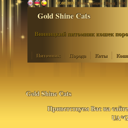
07.08.2026
|
Регистрация
|
Вход
|
RSS
Gold Shine Cats
Винницкий питомник кошек по
Питомник
Порода
Коты
Кош
Gold Shine Cats
Приветствуем Вас на сайт
UA*Go