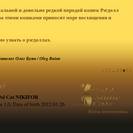
альной и довольно редкой породой кошек Рэгдолл
 за этими кошками приносит море восхищения и
о узнать о рэгдоллах.
нолог Олег Буян / Oleg Buian
6
«
1
2
...
4
5
7
»
e)
Pol Cat NIKIFOR
e 1,0, Data of birth 2012.01.26
Read more...
Коты питомника