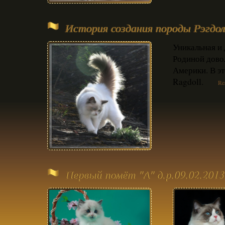
История создания породы Рэгдолл
Уникальная и 
Родиной дово
Америки. В эт
Ragdoll.
Rea
Первый помёт "А" д.р.09.02.2013